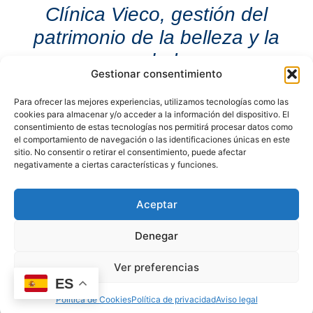
Clínica Vieco, gestión del
patrimonio de la belleza y la
salud.
Gestionar consentimiento
Para ofrecer las mejores experiencias, utilizamos tecnologías como las
cookies para almacenar y/o acceder a la información del dispositivo. El
consentimiento de estas tecnologías nos permitirá procesar datos como
el comportamiento de navegación o las identificaciones únicas en este
sitio. No consentir o retirar el consentimiento, puede afectar
hola@clinicavieco.com
+34 653 72 72 72
negativamente a ciertas características y funciones.
Aceptar
Denegar
Política de Privacidad
|
Política de Cookies
|
Aviso Legal
© Copyright Clínica Vieco 2025 | Todos los derechos reservados
Ver preferencias
ES
Política de Cookies
Política de privacidad
Aviso legal