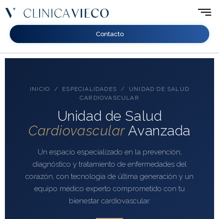
Contacto
INICIO
/
ESPECIALIDADES
/ UNIDAD DE SALUD
CARDIOVASCULAR
Unidad de Salud
Cardiovascular
Avanzada
Un espacio especializado en la prevención,
diagnóstico y tratamiento de enfermedades del
corazón, con tecnología de última generación y un
equipo médico experto comprometido con tu
bienestar cardiovascular.