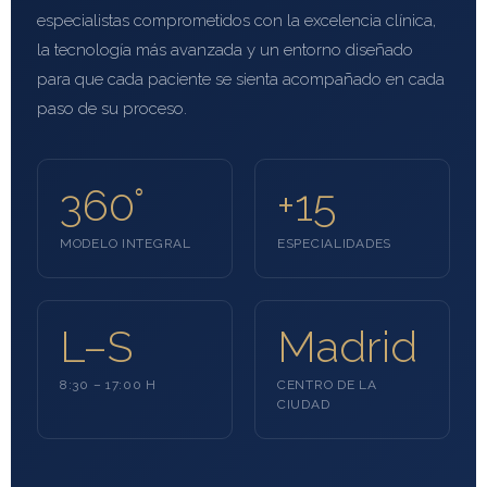
especialistas comprometidos con la excelencia clínica,
la tecnología más avanzada y un entorno diseñado
para que cada paciente se sienta acompañado en cada
paso de su proceso.
360°
+15
MODELO INTEGRAL
ESPECIALIDADES
L–S
Madrid
8:30 – 17:00 H
CENTRO DE LA
CIUDAD