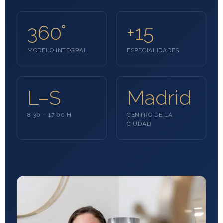
360°
+15
MODELO INTEGRAL
ESPECIALIDADES
L–S
Madrid
8:30 – 17:00 H
CENTRO DE LA
CIUDAD