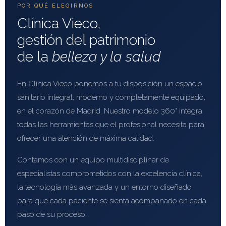
POR QUÉ ELEGIRNOS
Clínica Vieco,
gestión del patrimonio
de la
belleza y la salud
En Clínica Vieco ponemos a tu disposición un espacio
sanitario integral, moderno y completamente equipado,
en el corazón de Madrid. Nuestro modelo 360° integra
todas las herramientas que el profesional necesita para
ofrecer una atención de máxima calidad.
Contamos con un equipo multidisciplinar de
especialistas comprometidos con la excelencia clínica,
la tecnología más avanzada y un entorno diseñado
para que cada paciente se sienta acompañado en cada
paso de su proceso.