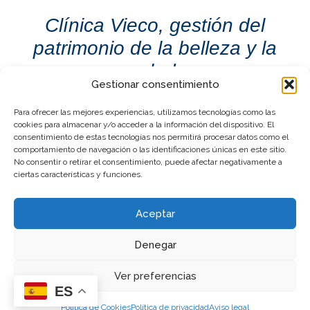
Clínica Vieco, gestión del
patrimonio de la belleza y la
salud.
Gestionar consentimiento
Para ofrecer las mejores experiencias, utilizamos tecnologías como las
cookies para almacenar y/o acceder a la información del dispositivo. El
consentimiento de estas tecnologías nos permitirá procesar datos como el
comportamiento de navegación o las identificaciones únicas en este sitio.
No consentir o retirar el consentimiento, puede afectar negativamente a
hola@clinicavieco.com
+34 653 72 72 72
ciertas características y funciones.
Aceptar
Denegar
Política de Privacidad
|
Política de Cookies
|
Aviso Legal
© Copyright Clínica Vieco 2025 | Todos los derechos reservados
Ver preferencias
ES
Política de Cookies
Política de privacidad
Aviso legal