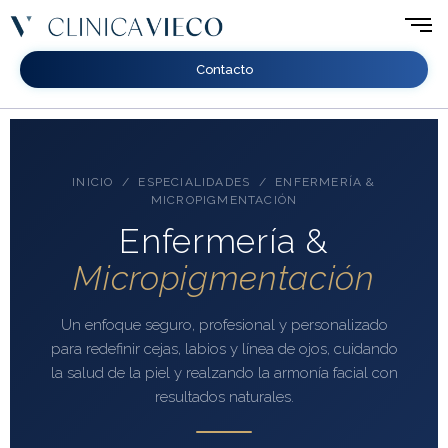
Contacto
INICIO
/
ESPECIALIDADES
/ ENFERMERÍA &
MICROPIGMENTACIÓN
Enfermería &
Micropigmentación
Un enfoque seguro, profesional y personalizado
para redefinir cejas, labios y línea de ojos, cuidando
la salud de la piel y realzando la armonía facial con
resultados naturales.