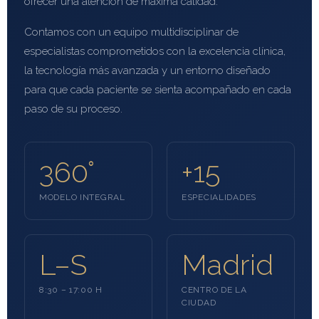
ofrecer una atención de máxima calidad.
Contamos con un equipo multidisciplinar de
especialistas comprometidos con la excelencia clínica,
la tecnología más avanzada y un entorno diseñado
para que cada paciente se sienta acompañado en cada
paso de su proceso.
360°
+15
MODELO INTEGRAL
ESPECIALIDADES
L–S
Madrid
8:30 – 17:00 H
CENTRO DE LA
CIUDAD