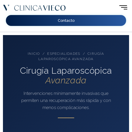
Contacto
INICIO
/
ESPECIALIDADES
/ CIRUGÍA
LAPAROSCÓPICA AVANZADA
Cirugía Laparoscópica
Avanzada
Intervenciones mínimamente invasivas que
permiten una recuperación más rápida y con
menos complicaciones.