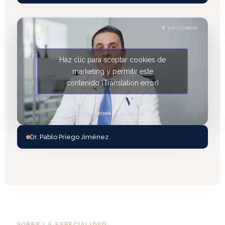
Haz clic para aceptar cookies de
marketing y permitir este
contenido (Translation error)
Dr. Pablo Priego Jiménez
SOBRE LA ESPECIALIDAD